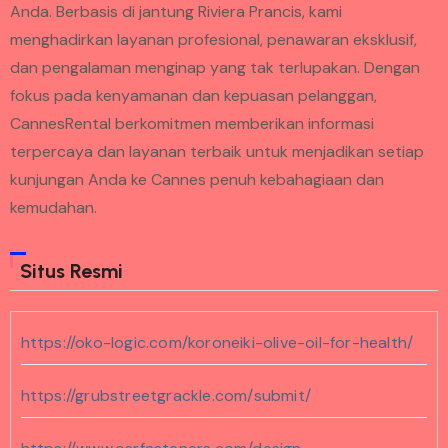
Anda. Berbasis di jantung Riviera Prancis, kami
menghadirkan layanan profesional, penawaran eksklusif,
dan pengalaman menginap yang tak terlupakan. Dengan
fokus pada kenyamanan dan kepuasan pelanggan,
CannesRental berkomitmen memberikan informasi
terpercaya dan layanan terbaik untuk menjadikan setiap
kunjungan Anda ke Cannes penuh kebahagiaan dan
kemudahan.
Situs Resmi
https://oko-logic.com/koroneiki-olive-oil-for-health/
https://grubstreetgrackle.com/submit/