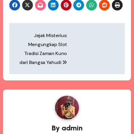
Post
Jejak Misterius:
navigation
Mengungkap Slot
Tradisi Zaman Kuno
dari Bangsa Yahudi
By
admin