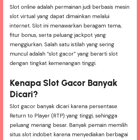
Slot online adalah permainan judi berbasis mesin
slot virtual yang dapat dimainkan melalui
internet. Slot ini menawarkan beragam tema,
fitur bonus, serta peluang jackpot yang
menggiurkan. Salah satu istilah yang sering
muncul adalah “slot gacor” yang berarti slot
dengan tingkat kemenangan tinggi.
Kenapa Slot Gacor Banyak
Dicari?
Slot gacor banyak dicari karena persentase
Return to Player (RTP) yang tinggi, sehingga
peluang menang besar. Banyak pemain memilih
situs slot indobet karena menyediakan berbagai