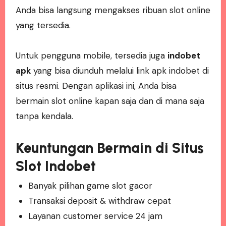
Anda bisa langsung mengakses ribuan slot online
yang tersedia.
Untuk pengguna mobile, tersedia juga
indobet
apk
yang bisa diunduh melalui link apk indobet di
situs resmi. Dengan aplikasi ini, Anda bisa
bermain slot online kapan saja dan di mana saja
tanpa kendala.
Keuntungan Bermain di Situs
Slot Indobet
Banyak pilihan game slot gacor
Transaksi deposit & withdraw cepat
Layanan customer service 24 jam