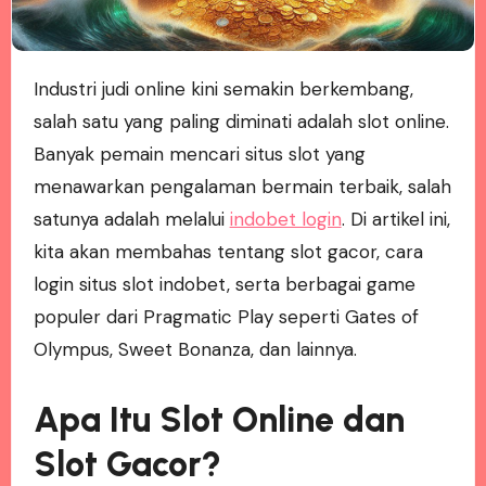
Industri judi online kini semakin berkembang,
salah satu yang paling diminati adalah slot online.
Banyak pemain mencari situs slot yang
menawarkan pengalaman bermain terbaik, salah
satunya adalah melalui
indobet login
. Di artikel ini,
kita akan membahas tentang slot gacor, cara
login situs slot indobet, serta berbagai game
populer dari Pragmatic Play seperti Gates of
Olympus, Sweet Bonanza, dan lainnya.
Apa Itu Slot Online dan
Slot Gacor?