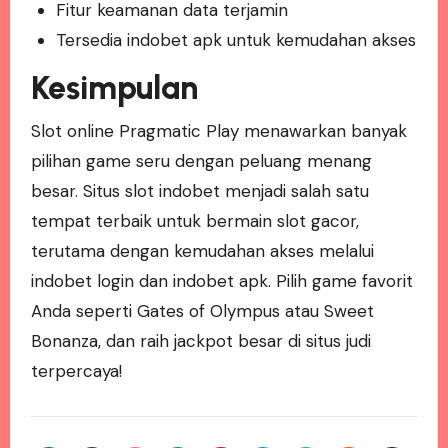
Fitur keamanan data terjamin
Tersedia indobet apk untuk kemudahan akses
Kesimpulan
Slot online Pragmatic Play menawarkan banyak
pilihan game seru dengan peluang menang
besar. Situs slot indobet menjadi salah satu
tempat terbaik untuk bermain slot gacor,
terutama dengan kemudahan akses melalui
indobet login dan indobet apk. Pilih game favorit
Anda seperti Gates of Olympus atau Sweet
Bonanza, dan raih jackpot besar di situs judi
terpercaya!