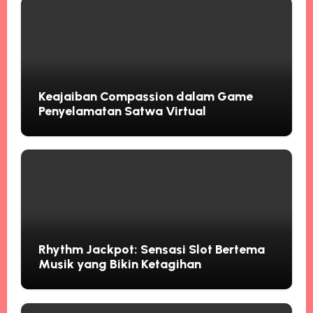
Keajaiban Compassion dalam Game
Penyelamatan Satwa Virtual
Rhythm Jackpot: Sensasi Slot Bertema
Musik yang Bikin Ketagihan