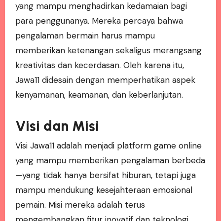
yang mampu menghadirkan kedamaian bagi
para penggunanya. Mereka percaya bahwa
pengalaman bermain harus mampu
memberikan ketenangan sekaligus merangsang
kreativitas dan kecerdasan. Oleh karena itu,
Jawa11 didesain dengan memperhatikan aspek
kenyamanan, keamanan, dan keberlanjutan.
Visi dan Misi
Visi Jawa11 adalah menjadi platform game online
yang mampu memberikan pengalaman berbeda
—yang tidak hanya bersifat hiburan, tetapi juga
mampu mendukung kesejahteraan emosional
pemain. Misi mereka adalah terus
mengembangkan fitur inovatif dan teknologi