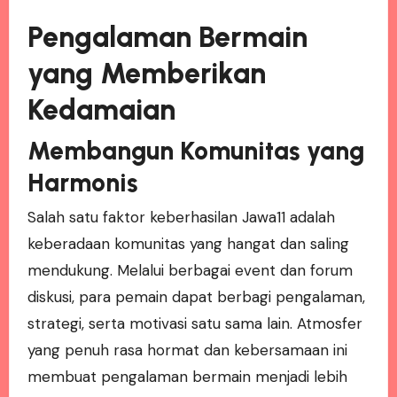
Pengalaman Bermain
yang Memberikan
Kedamaian
Membangun Komunitas yang
Harmonis
Salah satu faktor keberhasilan Jawa11 adalah
keberadaan komunitas yang hangat dan saling
mendukung. Melalui berbagai event dan forum
diskusi, para pemain dapat berbagi pengalaman,
strategi, serta motivasi satu sama lain. Atmosfer
yang penuh rasa hormat dan kebersamaan ini
membuat pengalaman bermain menjadi lebih