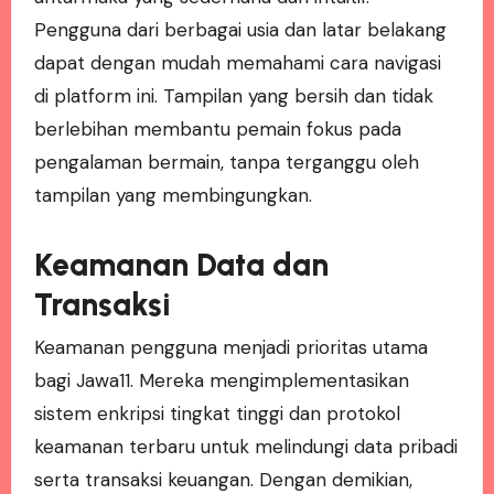
Pengguna dari berbagai usia dan latar belakang
dapat dengan mudah memahami cara navigasi
di platform ini. Tampilan yang bersih dan tidak
berlebihan membantu pemain fokus pada
pengalaman bermain, tanpa terganggu oleh
tampilan yang membingungkan.
Keamanan Data dan
Transaksi
Keamanan pengguna menjadi prioritas utama
bagi Jawa11. Mereka mengimplementasikan
sistem enkripsi tingkat tinggi dan protokol
keamanan terbaru untuk melindungi data pribadi
serta transaksi keuangan. Dengan demikian,