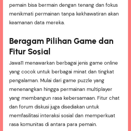
pemain bisa bermain dengan tenang dan fokus
menikmati permainan tanpa kekhawatiran akan
keamanan data mereka.
Beragam Pilihan Game dan
Fitur Sosial
Jawa11 menawarkan berbagai jenis game online
yang cocok untuk berbagai minat dan tingkat
pengalaman. Mulai dari game puzzle yang
menenangkan hingga permainan multiplayer
yang membangun rasa kebersamaan. Fitur chat
dan forum diskusi juga disediakan untuk
memfasilitasi interaksi sosial dan memperkuat
rasa komunitas di antara para pemain.