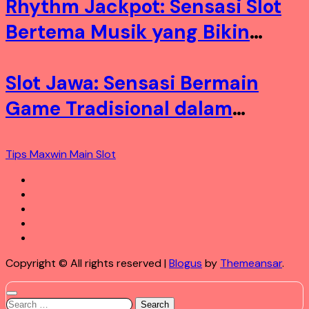
Rhythm Jackpot: Sensasi Slot
Bertema Musik yang Bikin
Ketagihan
Slot Jawa: Sensasi Bermain
Game Tradisional dalam
Balutan Digital Modern
Tips Maxwin Main Slot
Copyright © All rights reserved
|
Blogus
by
Themeansar
.
Search