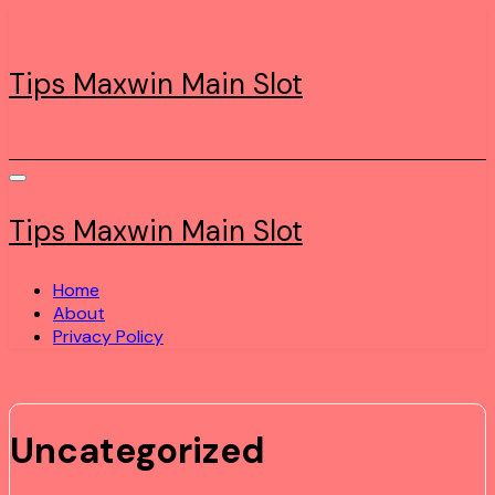
Skip
to
content
Tips Maxwin Main Slot
Tips Maxwin Main Slot
Home
About
Privacy Policy
Uncategorized