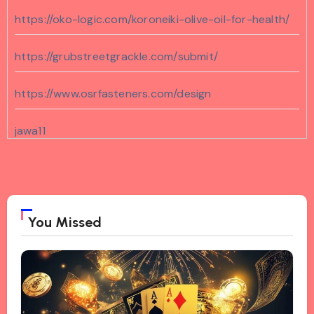
https://oko-logic.com/koroneiki-olive-oil-for-health/
https://grubstreetgrackle.com/submit/
https://www.osrfasteners.com/design
jawa11
https://www.andersoncohumane.org/
bento11
You Missed
https://www.geocities.ws/cenat/joker11/
https://www.vernonparkgym.com/