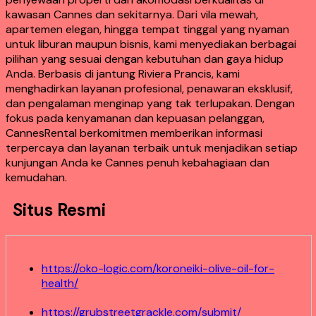
kawasan Cannes dan sekitarnya. Dari vila mewah,
apartemen elegan, hingga tempat tinggal yang nyaman
untuk liburan maupun bisnis, kami menyediakan berbagai
pilihan yang sesuai dengan kebutuhan dan gaya hidup
Anda. Berbasis di jantung Riviera Prancis, kami
menghadirkan layanan profesional, penawaran eksklusif,
dan pengalaman menginap yang tak terlupakan. Dengan
fokus pada kenyamanan dan kepuasan pelanggan,
CannesRental berkomitmen memberikan informasi
terpercaya dan layanan terbaik untuk menjadikan setiap
kunjungan Anda ke Cannes penuh kebahagiaan dan
kemudahan.
Situs Resmi
https://oko-logic.com/koroneiki-olive-oil-for-
health/
https://grubstreetgrackle.com/submit/