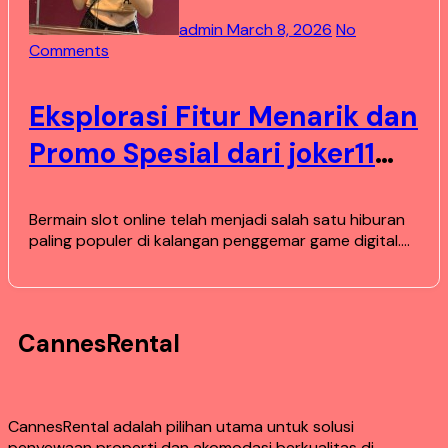
admin
March 8, 2026
No
Comments
Eksplorasi Fitur Menarik dan
Promo Spesial dari joker11
untuk Pemain Slot
Bermain slot online telah menjadi salah satu hiburan
paling populer di kalangan penggemar game digital.…
CannesRental
CannesRental adalah pilihan utama untuk solusi
penyewaan properti dan akomodasi berkualitas di