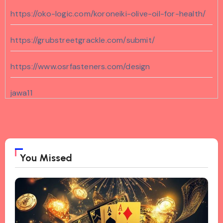
https://oko-logic.com/koroneiki-olive-oil-for-health/
https://grubstreetgrackle.com/submit/
https://www.osrfasteners.com/design
jawa11
https://www.andersoncohumane.org/
bento11
You Missed
https://www.geocities.ws/cenat/joker11/
https://www.vernonparkgym.com/