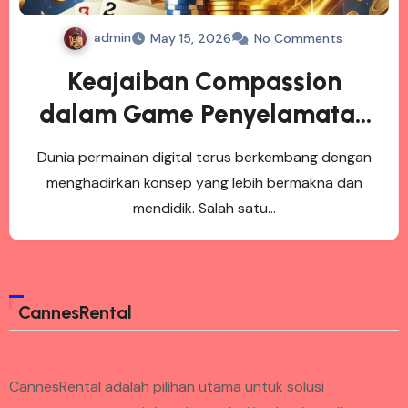
admin
May 15, 2026
No Comments
Keajaiban Compassion
dalam Game Penyelamatan
Satwa Virtual
Dunia permainan digital terus berkembang dengan
menghadirkan konsep yang lebih bermakna dan
mendidik. Salah satu…
CannesRental
CannesRental adalah pilihan utama untuk solusi