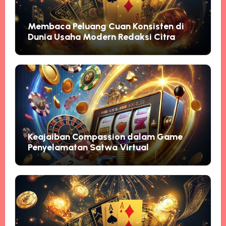
Membaca Peluang Cuan Konsisten di
Dunia Usaha Modern Redaksi Citra
Usaha 10 Mei 2026
Keajaiban Compassion dalam Game
Penyelamatan Satwa Virtual