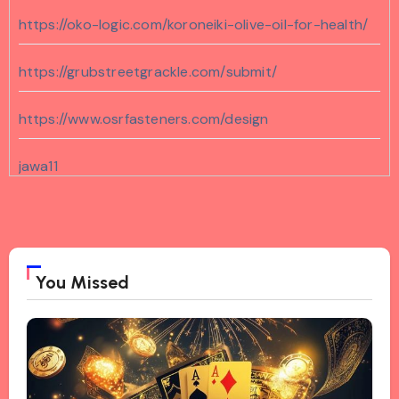
https://oko-logic.com/koroneiki-olive-oil-for-health/
https://grubstreetgrackle.com/submit/
https://www.osrfasteners.com/design
jawa11
https://www.andersoncohumane.org/
bento11
You Missed
https://www.geocities.ws/cenat/joker11/
https://www.vernonparkgym.com/