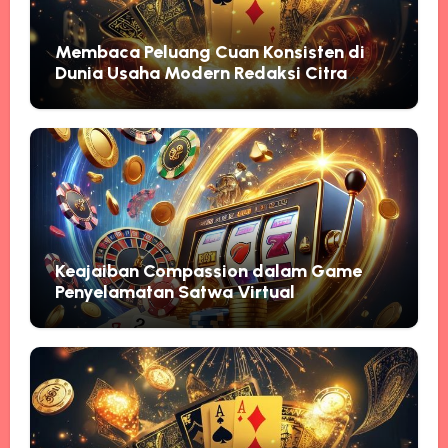
Membaca Peluang Cuan Konsisten di
Dunia Usaha Modern Redaksi Citra
Usaha 10 Mei 2026
Keajaiban Compassion dalam Game
Penyelamatan Satwa Virtual